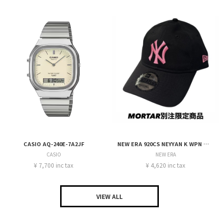
CASIO AQ-240E-7A2JF
NEW ERA 920CS NEYYAN K WPN MORTAR
CASIO
NEW ERA
¥ 7,700 inc tax
¥ 4,620 inc tax
VIEW ALL