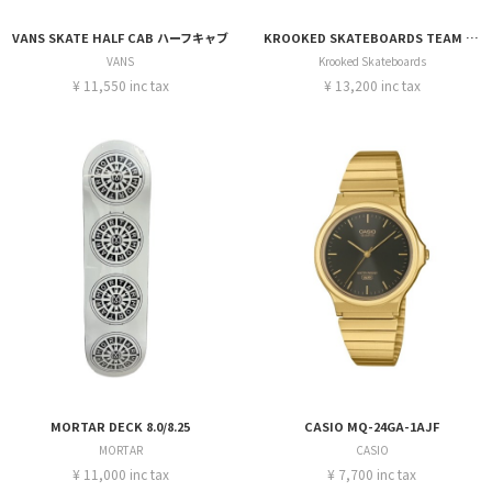
VANS SKATE HALF CAB ハーフキャブ
KROOKED SKATEBOARDS TEAM EYES CAMO 8.06
VANS
Krooked Skateboards
¥ 11,550 inc tax
¥ 13,200 inc tax
MORTAR DECK 8.0/8.25
CASIO MQ-24GA-1AJF
MORTAR
CASIO
¥ 11,000 inc tax
¥ 7,700 inc tax