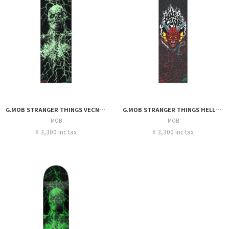
G.MOB STRANGER THINGS VECNA GITD 10INCH
G.MOB STRANGER THINGS HELLFIRE CLUB 9in x 33in
MOB
MOB
¥ 3,300 inc tax
¥ 3,300 inc tax