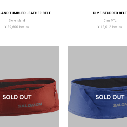
LAND TUMBLED LEATHER BELT
DIME STUDDED BEL
Stone Island
Dime MTL
¥ 39,600 inc tax
¥ 12,012 inc tax