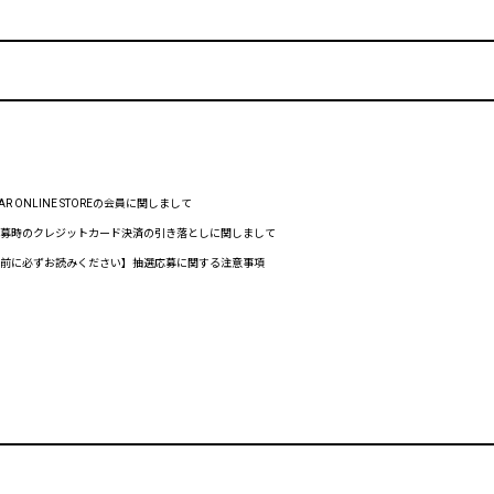
RTAR ONLINE STOREの会員に関しまして
 抽選応募時のクレジットカード決済の引き落としに関しまして
 【応募前に必ずお読みください】抽選応募に関する注意事項