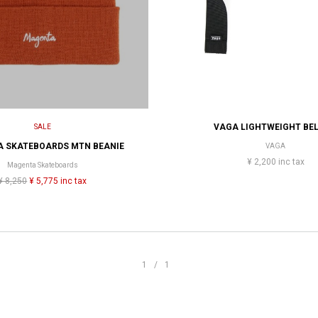
VAGA LIGHTWEIGHT BEL
SALE
 SKATEBOARDS MTN BEANIE
VAGA
¥ 2,200 inc tax
Magenta Skateboards
¥ 8,250
¥ 5,775 inc tax
1/1