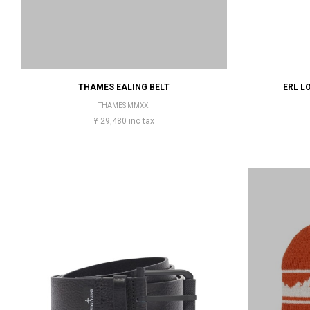
THAMES EALING BELT
ERL L
THAMES MMXX.
¥ 29,480 inc tax