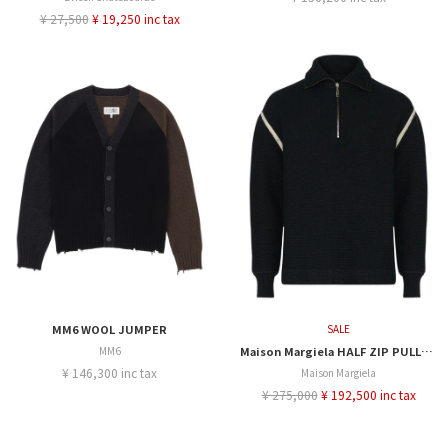
¥ 27,500
¥ 19,250 inc tax
MM6 WOOL JUMPER
SALE
MM6
Maison Margiela HALF ZIP PULLOVER
¥ 146,300 inc tax
Maison Margiela
¥ 275,000
¥ 192,500 inc tax