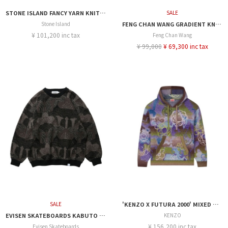
STONE ISLAND FANCY YARN KNIT CREW
SALE
Stone Island
FENG CHAN WANG GRADIENT KNIT CARDIGAN
¥ 101,200 inc tax
Feng Chan Wang
¥ 99,000
¥ 69,300 inc tax
SALE
'KENZO X FUTURA 2000' MIXED WOOL KNIT HOODIE
EVISEN SKATEBOARDS KABUTO MOHAIR CREW KNIT
KENZO
¥ 156,200 inc tax
Evisen Skateboards