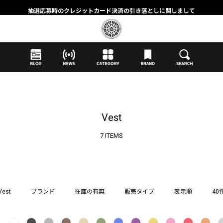
抽選応募時のクレジットカード決済の引き落としに関しまして
【応募前に必ずお読みください】抽選応募に関する注意事項
MORTAR ONLINE STOREの会員に関しまして
Vest
7 ITEMS
Vest
ブランド
在庫の有無
販売タイプ
表示順
40
し