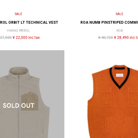
SALE
SALE
TROL ORBIT LT TECHNICAL VEST
ROA NUMB PINSTRIPED COMM
HIKING PATROL
ROA
 27,500
¥ 22,000 inc tax
¥ 40,700
¥ 28,490 inc t