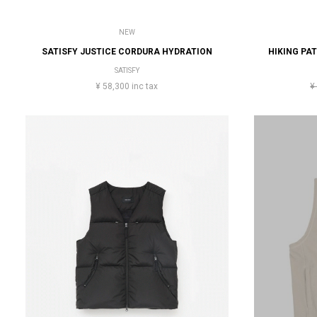
NEW
SATISFY JUSTICE CORDURA HYDRATION
HIKING PA
SATISFY
¥ 58,300 inc tax
¥