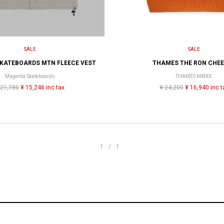
SALE
SALE
KATEBOARDS MTN FLEECE VEST
THAMES THE RON CHE
Magenta Skateboards
THAMES MMXX.
 21,780
¥ 15,246 inc tax
¥ 24,200
¥ 16,940 inc t
1/1