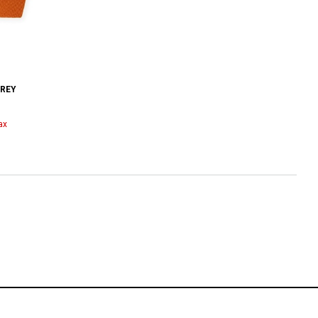
EREY
ax