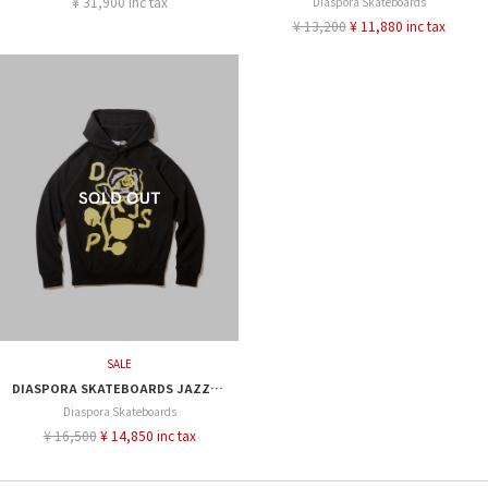
¥ 31,900 inc tax
Diaspora Skateboards
¥ 13,200
¥ 11,880 inc tax
SALE
DIASPORA SKATEBOARDS JAZZY SPORT SWEETEST HOODED SWEATSHIRT
Diaspora Skateboards
¥ 16,500
¥ 14,850 inc tax