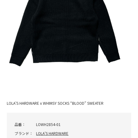
LOLA'S HARDWARE x WHIMSY SOCKS “BLOOD” SWEATER
品番：
LOWH2854-01
ブランド：
LOLA'S HARDWARE