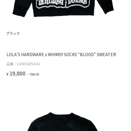
ブラック
LOLA'S HARDWARE x WHIMSY SOCKS “BLOOD” SWEATER
品番：LOWH2854-01
19,800
¥
- tax in