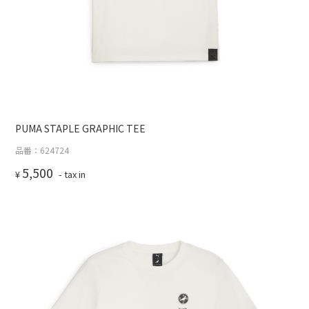
PUMA STAPLE GRAPHIC TEE
品番：624724
5,500
¥
- tax in