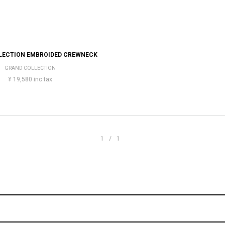
LECTION EMBROIDED CREWNECK
GRAND COLLECTION
¥ 19,580 inc tax
1/1