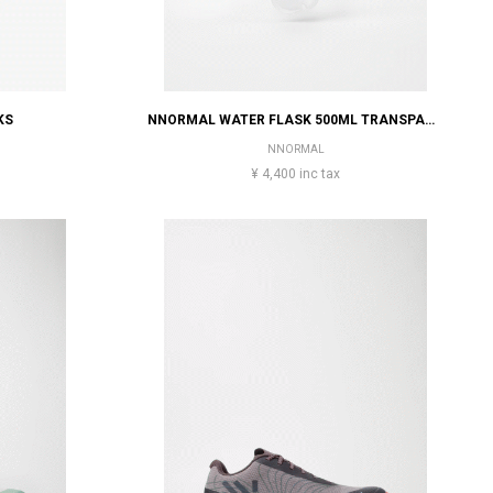
KS
NNORMAL WATER FLASK 500ML TRANSPARENT
NNORMAL
¥ 4,400 inc tax