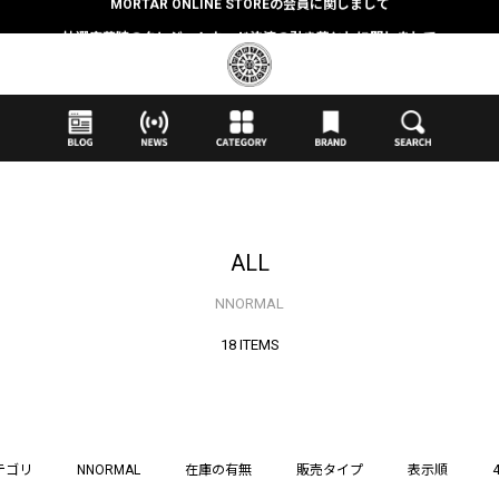
抽選応募時のクレジットカード決済の引き落としに関しまして
【応募前に必ずお読みください】抽選応募に関する注意事項
MORTAR ONLINE STOREの会員に関しまして
ALL
NNORMAL
18 ITEMS
テゴリ
NNORMAL
在庫の有無
販売タイプ
表示順