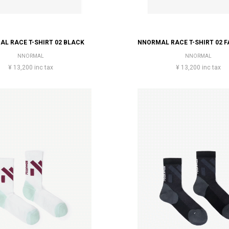
L RACE T-SHIRT 02 BLACK
NNORMAL RACE T-SHIRT 02 F
NNORMAL
NNORMAL
¥ 13,200 inc tax
¥ 13,200 inc tax