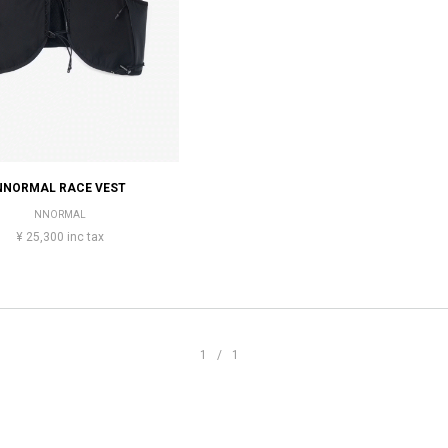
NNORMAL RACE VEST
NNORMAL
¥ 25,300 inc tax
1/1