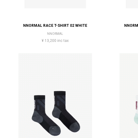
NNORMAL RACE T-SHIRT 02 WHITE
NNORMA
NNORMAL
¥ 13,200 inc tax