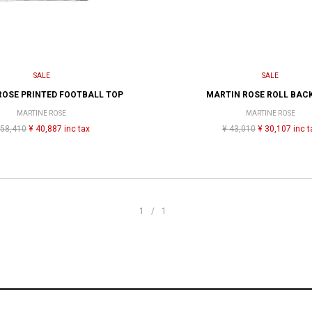
SALE
SALE
ROSE PRINTED FOOTBALL TOP
MARTIN ROSE ROLL BAC
MARTINE ROSE
MARTINE ROSE
 58,410
¥ 40,887 inc tax
¥ 43,010
¥ 30,107 inc t
1/1