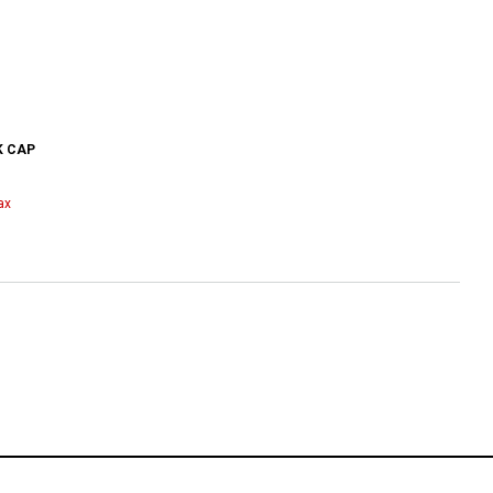
K CAP
ax