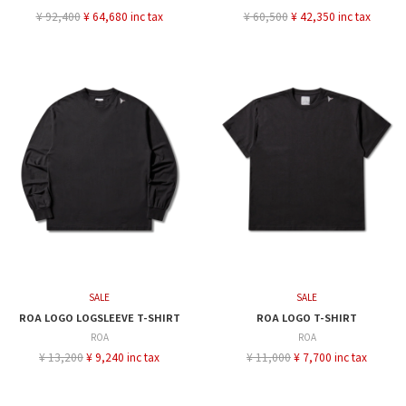
¥ 92,400
¥ 64,680 inc tax
¥ 60,500
¥ 42,350 inc tax
SALE
SALE
ROA LOGO LOGSLEEVE T-SHIRT
ROA LOGO T-SHIRT
ROA
ROA
¥ 13,200
¥ 9,240 inc tax
¥ 11,000
¥ 7,700 inc tax