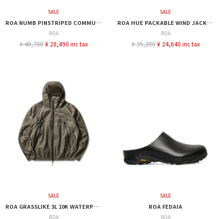
SALE
SALE
ROA NUMB PINSTRIPED COMMUTING VEST
ROA HUE PACKABLE WIND JACKET
ROA
ROA
¥ 40,700
¥ 28,490 inc tax
¥ 35,200
¥ 24,640 inc tax
SALE
SALE
ROA GRASSLIKE 3L 10K WATERPROOF JACKET
ROA FEDAIA
ROA
ROA