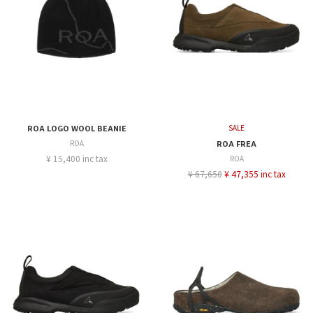
ROA LOGO WOOL BEANIE
SALE
ROA
ROA FREA
¥ 15,400 inc tax
ROA
¥ 67,650
¥ 47,355 inc tax