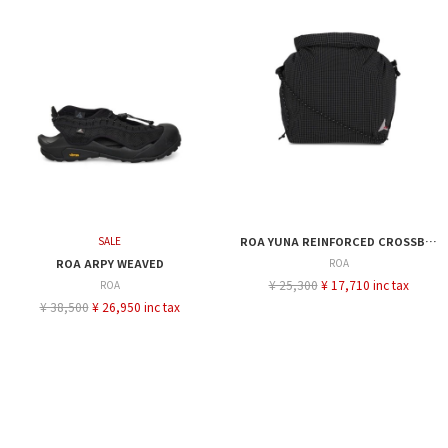
SALE
ROA YUNA REINFORCED CROSSBODY BAG
ROA ARPY WEAVED
ROA
¥ 25,300
¥ 17,710 inc tax
ROA
¥ 38,500
¥ 26,950 inc tax