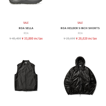
SALE
SALE
ROA SELLA
ROA HELDER 5 INCH SHORTS
ROA
ROA
¥ 48,400
¥ 33,880 inc tax
¥ 28,600
¥ 20,020 inc tax