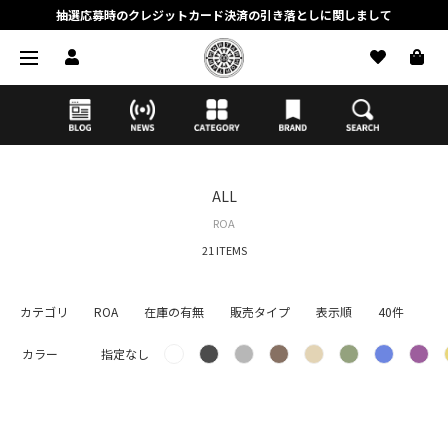
抽選応募時のクレジットカード決済の引き落としに関しまして
【応募前に必ずお読みください】抽選応募に関する注意事項
MORTAR ONLINE STOREの会員に関しまして
ALL
ROA
21 ITEMS
カテゴリ
ROA
在庫の有無
販売タイプ
表示順
40件
カラー
指定なし