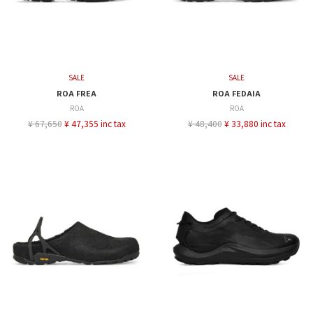
SALE
SALE
ROA FREA
ROA FEDAIA
ROA
ROA
¥ 67,650
¥ 47,355 inc tax
¥ 48,400
¥ 33,880 inc tax