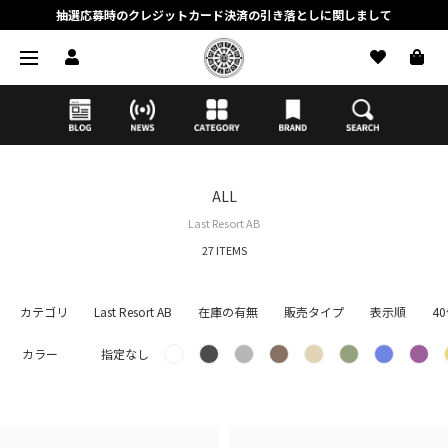
抽選応募時のクレジットカード決済の引き落としに関しまして
【応募前に必ずお読みください】抽選応募に関する注意事項
MORTAR ONLINE STOREの会員に関しまして
ALL
Last Resort AB
27 ITEMS
カテゴリ
Last Resort AB
在庫の有無
販売タイプ
表示順
4
カラー
指定なし