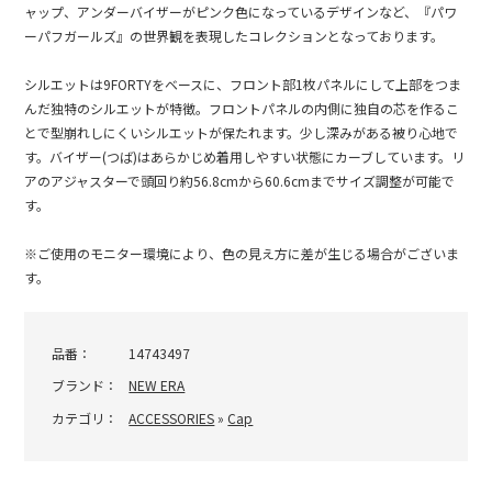
ャップ、アンダーバイザーがピンク色になっているデザインなど、『パワ
ーパフガールズ』の世界観を表現したコレクションとなっております。
シルエットは9FORTYをベースに、フロント部1枚パネルにして上部をつま
んだ独特のシルエットが特徴。フロントパネルの内側に独自の芯を作るこ
とで型崩れしにくいシルエットが保たれます。少し深みがある被り心地で
す。バイザー(つば)はあらかじめ着用しやすい状態にカーブしています。リ
アのアジャスターで頭回り約56.8cmから60.6cmまでサイズ調整が可能で
す。
※ご使用のモニター環境により、色の見え方に差が生じる場合がございま
す。
品番：
14743497
ブランド：
NEW ERA
カテゴリ：
ACCESSORIES
»
Cap