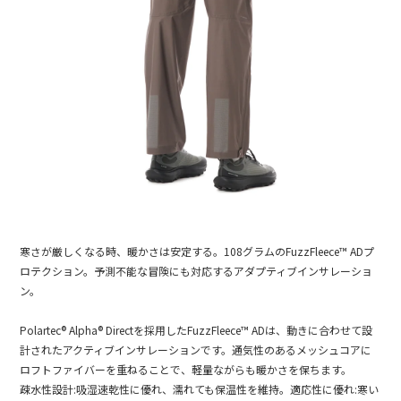
寒さが厳しくなる時、暖かさは安定する。108グラムのFuzzFleece™ ADプ
ロテクション。予測不能な冒険にも対応するアダプティブインサレーショ
ン。
Polartec® Alpha® Directを採用したFuzzFleece™ ADは、動きに合わせて設
計されたアクティブインサレーションです。通気性のあるメッシュコアに
ロフトファイバーを重ねることで、軽量ながらも暖かさを保ちます。
疎水性設計:吸湿速乾性に優れ、濡れても保温性を維持。適応性に優れ:寒い