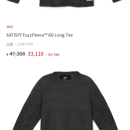
SALE
SATISFY FuzzFleece™ AD Long Tee
品番：11067-PH
47,300
33,110
¥
- inc tax