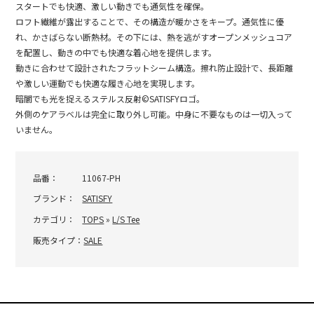
スタートでも快適、激しい動きでも通気性を確保。
ロフト繊維が露出することで、その構造が暖かさをキープ。通気性に優
れ、かさばらない断熱材。その下には、熱を逃がすオープンメッシュコア
を配置し、動きの中でも快適な着心地を提供します。
動きに合わせて設計されたフラットシーム構造。擦れ防止設計で、長距離
や激しい運動でも快適な履き心地を実現します。
暗闇でも光を捉えるステルス反射©SATISFYロゴ。
外側のケアラベルは完全に取り外し可能。中身に不要なものは一切入って
いません。
品番：
11067-PH
ブランド：
SATISFY
カテゴリ：
TOPS
»
L/S Tee
販売タイプ：
SALE