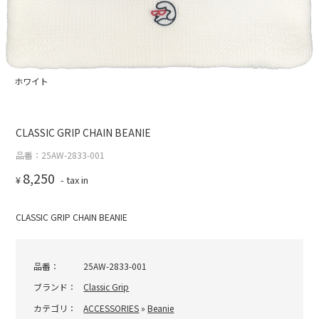
ホワイト
CLASSIC GRIP CHAIN BEANIE
品番：25AW-2833-001
8,250
¥
- tax in
CLASSIC GRIP CHAIN BEANIE
品番：
25AW-2833-001
ブランド：
Classic Grip
カテゴリ：
ACCESSORIES
»
Beanie