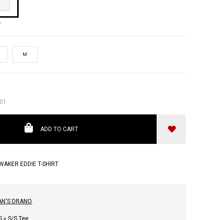
ト
M
01
ADD TO CART
WAKER EDDIE T-SHIRT
AN'S DRANO
S
»
S/S Tee