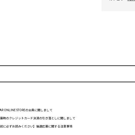
RTAR ONLINE STOREの会員に関しまして
 抽選応募時のクレジットカード決済の引き落としに関しまして
 【応募前に必ずお読みください】抽選応募に関する注意事項