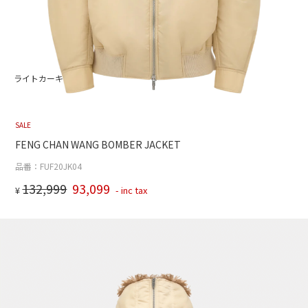
ライトカーキ
SALE
FENG CHAN WANG BOMBER JACKET
品番：FUF20JK04
132,999
93,099
¥
- inc tax