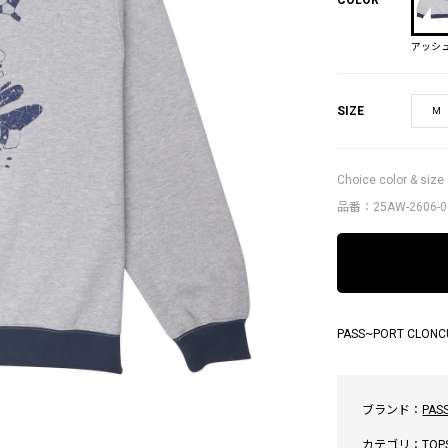
アッシ
SIZE
M
Choice color & size
品番：25AW-2606-0
PASS~PORT CLONC
ブランド：
PAS
カテゴリ：
TOP