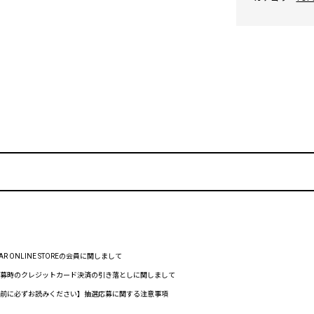
RTAR ONLINE STOREの会員に関しまして
 抽選応募時のクレジットカード決済の引き落としに関しまして
 【応募前に必ずお読みください】抽選応募に関する注意事項