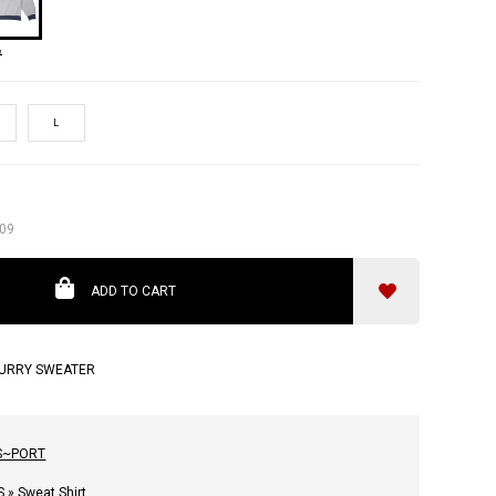
ュ
L
09
ADD TO CART
URRY SWEATER
S~PORT
S
»
Sweat Shirt