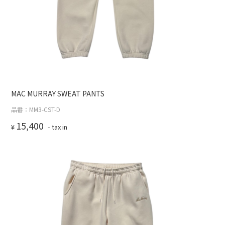
MAC MURRAY SWEAT PANTS
品番：MM3-CST-D
15,400
¥
- tax in