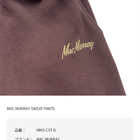
MAC MURRAY SWEAT PANTS
品番：
MM3-CST-D
ブランド：
MAC MURRAY