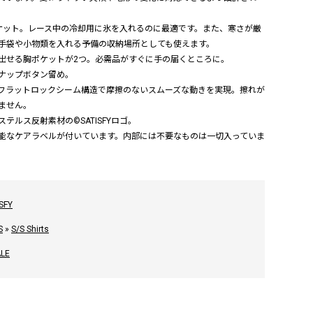
ケット。レース中の冷却用に氷を入れるのに最適です。また、寒さが厳
手袋や小物類を入れる予備の収納場所としても使えます。
出せる胸ポケットが2つ。必需品がすぐに手の届くところに。
ナップボタン留め。
フラットロックシーム構造で摩擦のないスムーズな動きを実現。擦れが
ません。
テルス反射素材の©SATISFYロゴ。
能なケアラベルが付いています。内部には不要なものは一切入っていま
SFY
S
»
S/S Shirts
ALE