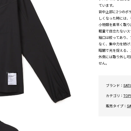
ています。
背中上部に2つのポ
しくなった時には、
小物類を素早く取り
軽量で目立たないス
袖口は絞ってあり、
なく、集中力を妨げ
暗闇で光を捉える、ス
外側には取り外し可
せん。
ブランド：
SATI
カテゴリ：
TOP
販売タイプ：
S