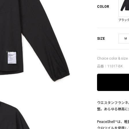
COLOR
ブラッ
SIZE
M
Choice color & size
品番：11017-BK
ウエスタンフランネ
整。あらゆる標高に対応
PeaceShell
クロツイルを使用し