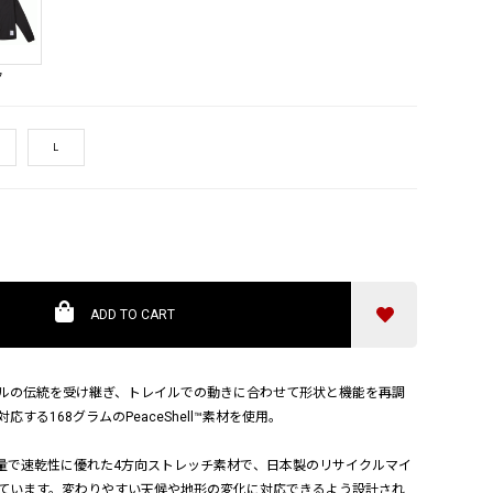
ク
L
ADD TO CART
ルの伝統を受け継ぎ、トレイルでの動きに合わせて形状と機能を再調
する168グラムのPeaceShell™素材を使用。
™は、軽量で速乾性に優れた4方向ストレッチ素材で、日本製のリサイクルマイ
ています。変わりやすい天候や地形の変化に対応できるよう設計され