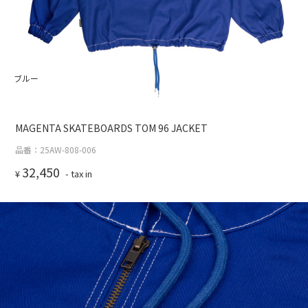
ブルー
MAGENTA SKATEBOARDS TOM 96 JACKET
品番：25AW-808-006
32,450
¥
- tax in