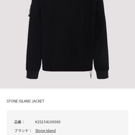
STONE ISLAND JACKET
品番：
K2S154100060
ブランド：
Stone Island