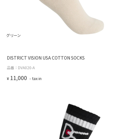
グリーン
DISTRICT VISION USA COTTON SOCKS
品番：DVA020-A
11,000
¥
- tax in