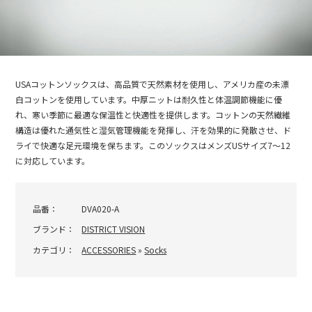
USAコットンソックスは、高品質で天然素材を使用し、アメリカ産の未漂
白コットンを使用しています。中厚ニットは耐久性と体温調節機能に優
れ、寒い季節に最適な保温性と快適性を提供します。コットンの天然繊維
構造は優れた通気性と湿気管理機能を発揮し、汗を効果的に発散させ、ド
ライで快適な足元環境を保ちます。このソックスはメンズUSサイズ7～12
に対応しています。
品番：
DVA020-A
ブランド：
DISTRICT VISION
カテゴリ：
ACCESSORIES
»
Socks