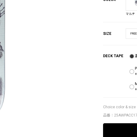
マルチ
SIZE
FREE
DECK TAPE
P
+
M
+
Choice color & size
品番：25AWPACC17