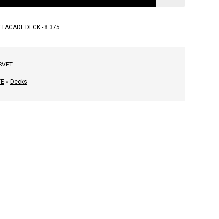
 FACADE DECK - 8.375
SVET
TE
»
Decks