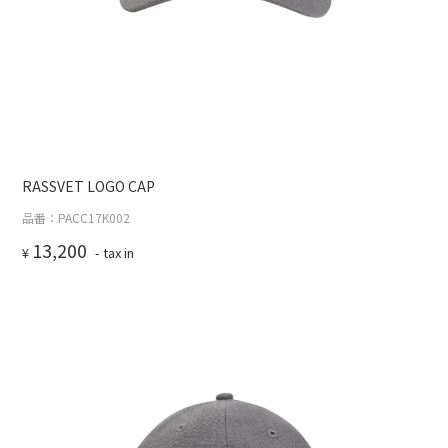
RASSVET LOGO CAP
品番：PACC17K002
13,200
¥
- tax in