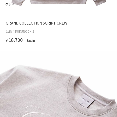
グレー
GRAND COLLECTION SCRIPT CREW
品番：KUKUNOCHI2
18,700
¥
- tax in