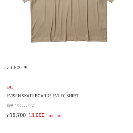
ライトカーキ
SALE
EVISEN SKATEBOARDS EVI-FC SHIRT
品番：00009472
18,700
13,090
¥
- inc tax