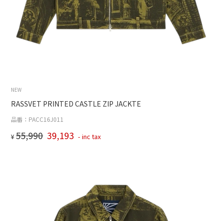
NEW
RASSVET PRINTED CASTLE ZIP JACKTE
品番：PACC16J011
55,990
39,193
¥
- inc tax