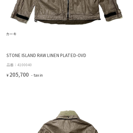
カーキ
STONE ISLAND RAW LINEN PLATED-OVD
品番：4100040
205,700
¥
- tax in