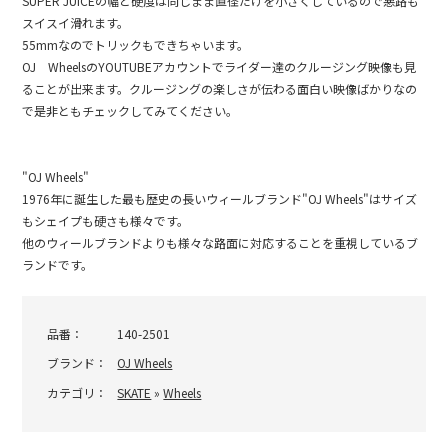
SUPER JUICEの幅と硬度は同じまま直径だけを小さくしているので悪路も
スイスイ滑れます。
55mmなのでトリックもできちゃいます。
OJ WheelsのYOUTUBEアカウントでライダー達のクルージング映像も見
ることが出来ます。クルージングの楽しさが伝わる面白い映像ばかりなの
で是非ともチェックしてみてください。
"OJ Wheels"
1976年に誕生した最も歴史の長いウィールブランド"OJ Wheels"はサイズ
もシェイプも硬さも様々です。
他のウィールブランドよりも様々な路面に対応することを重視しているブ
ランドです。
品番：
140-2501
ブランド：
OJ Wheels
カテゴリ：
SKATE
»
Wheels