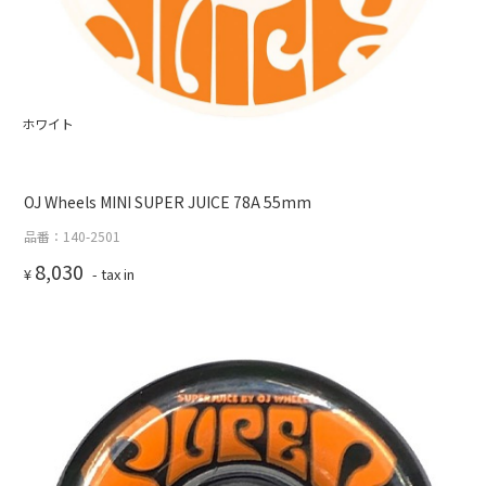
ホワイト
OJ Wheels MINI SUPER JUICE 78A 55mm
品番：140-2501
8,030
¥
- tax in